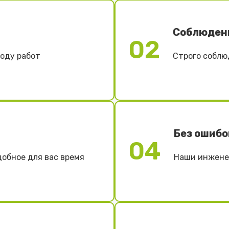
Соблюден
02
ходу работ
Строго соблю
Без ошибо
04
добное для вас время
Наши инженер