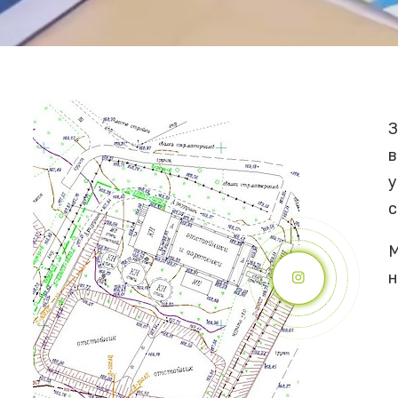
З
в
у
с
М
н