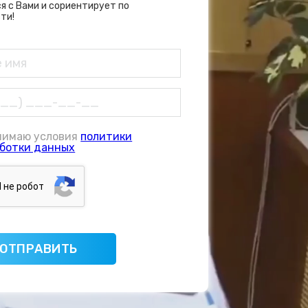
я с Вами и сориентирует по
ти!
нимаю условия
политики
ботки данных
Я нe poбoт