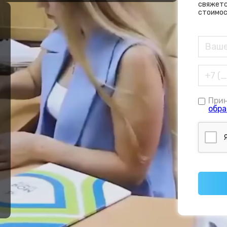
свяжетс
стоимос
При
обра
е